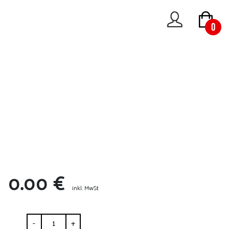
0
0.00 €
inkl. MwSt
-
+