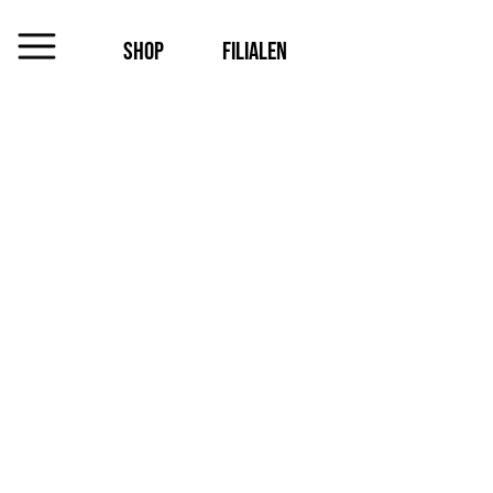
SHOP
FILIALEN
MENU
Das
Unternehmen
Jobs
Shop
Kontakt