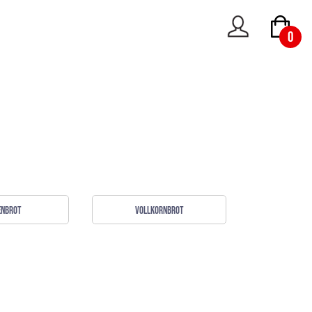
0
enbrot
Vollkornbrot