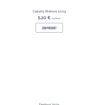
Ciabatta Walnuss 500g
5.20 €
inkl. MwSt
ZUM PRODUKT
Feinbrot 750g