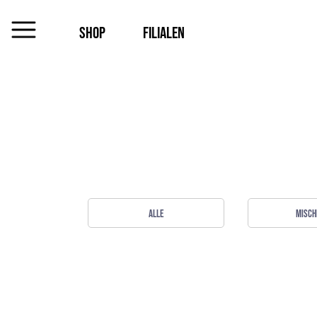
SHOP
FILIALEN
MENU
Das
Unternehmen
Jobs
Shop
ALLE
Misch
Kontakt