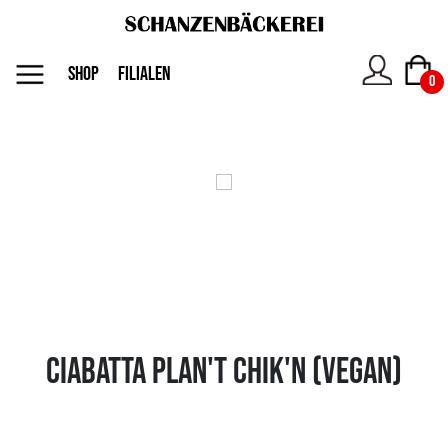
MENU
SHOP
FILIALEN
0
Das
Unternehmen
Jobs
Shop
Ciabatta Plan't Chik'n (vegan)
Kontakt