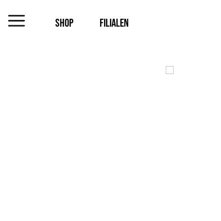
SHOP
FILIALEN
MENU
Das
Unternehmen
Jobs
Shop
Kontakt