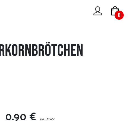
0
rkornbrötchen
0.90 €
inkl. MwSt