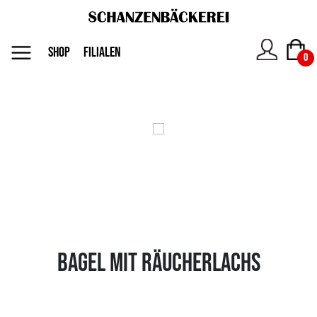
MENU
SHOP
FILIALEN
0
Das
Unternehmen
Jobs
Shop
Bagel mit Räucherlachs
Kontakt