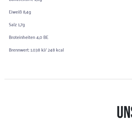
Eiweiß 8,4g
Salz 1,7g
Broteinheiten 4,0 BE
Brennwert: 1.038 kJ/ 248 kcal
UN