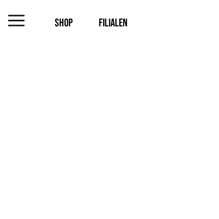
SHOP
FILIALEN
MENU
Das
Unternehmen
Jobs
Shop
Kontakt