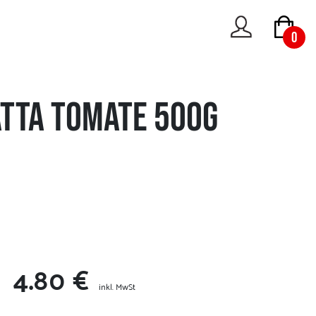
0
atta Tomate 500g
4.80 €
inkl. MwSt