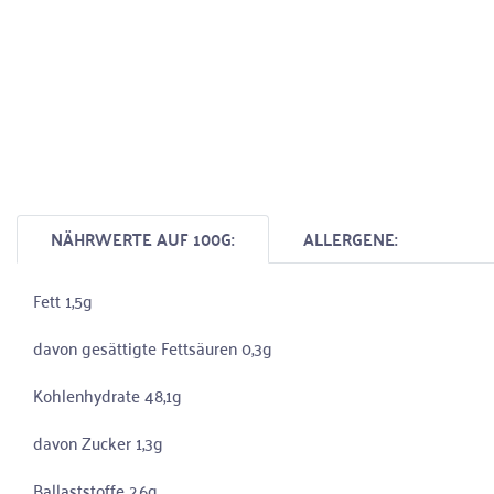
NÄHRWERTE AUF 100G:
ALLERGENE:
Fett 1,5g
davon gesättigte Fettsäuren 0,3g
Kohlenhydrate 48,1g
davon Zucker 1,3g
Ballaststoffe 2,6g