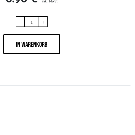
inkl. MwSt
-
+
IN WARENKORB