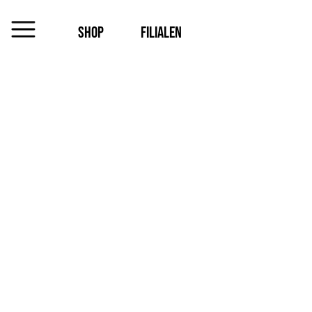
SHOP
FILIALEN
MENU
Das
Unternehmen
Jobs
Shop
Kontakt