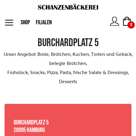
MENU
SHOP
FILIALEN
0
Burchardplatz 5
Das
Unser Angebot: Brote, Brötchen, Kuchen, Torten und Gebäck,
Unternehmen
belegte Brötchen,
Frühstück, Snacks, Pizza, Pasta, frische Salate & Dressings,
Jobs
Desserts
Shop
Kontakt
BURCHARDPLATZ 5
20095 HAMBURG