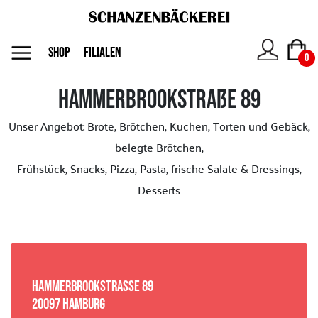
MENU
SHOP
FILIALEN
0
Hammerbrookstraße 89
Das
Unser Angebot: Brote, Brötchen, Kuchen, Torten und Gebäck,
Unternehmen
belegte Brötchen,
Frühstück, Snacks, Pizza, Pasta, frische Salate & Dressings,
Jobs
Desserts
Shop
Kontakt
HAMMERBROOKSTRASSE 89
20097 HAMBURG