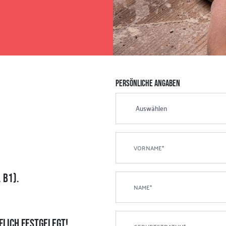
PERSÖNLICHE ANGABEN
 B1).
lich festgelegt!