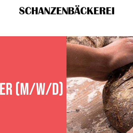
TER (M/W/D)